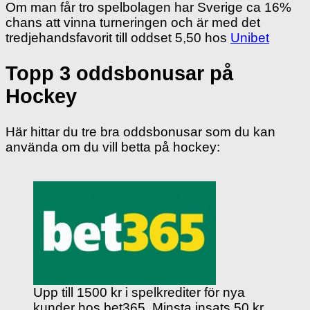
Om man får tro spelbolagen har Sverige ca 16%
chans att vinna turneringen och är med det
tredjehandsfavorit till oddset 5,50 hos
Unibet
Topp 3 oddsbonusar på
Hockey
Här hittar du tre bra oddsbonusar som du kan
använda om du vill betta på hockey:
Upp till 1500 kr i spelkrediter för nya
kunder hos bet365. Minsta insats 50 kr