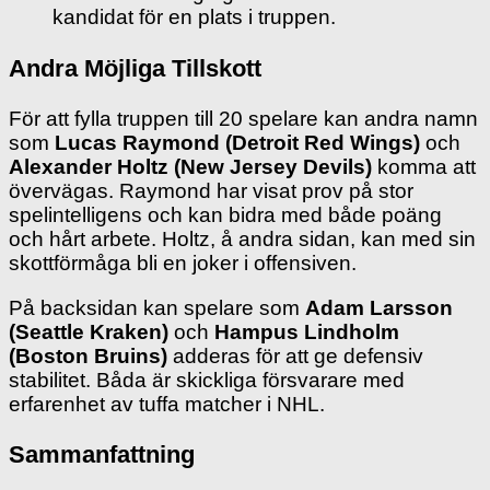
kandidat för en plats i truppen.
Andra Möjliga Tillskott
För att fylla truppen till 20 spelare kan andra namn
som
Lucas Raymond (Detroit Red Wings)
och
Alexander Holtz (New Jersey Devils)
komma att
övervägas. Raymond har visat prov på stor
spelintelligens och kan bidra med både poäng
och hårt arbete. Holtz, å andra sidan, kan med sin
skottförmåga bli en joker i offensiven.
På backsidan kan spelare som
Adam Larsson
(Seattle Kraken)
och
Hampus Lindholm
(Boston Bruins)
adderas för att ge defensiv
stabilitet. Båda är skickliga försvarare med
erfarenhet av tuffa matcher i NHL.
Sammanfattning