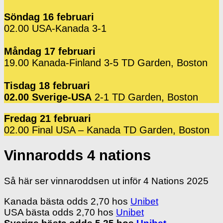
Söndag 16 februari
02.00 USA-Kanada 3-1
Måndag 17 februari
19.00 Kanada-Finland 3-5 TD Garden, Boston
Tisdag 18 februari
02.00 Sverige-USA
2-1 TD Garden, Boston
Fredag 21 februari
02.00 Final USA – Kanada TD Garden, Boston
Vinnarodds 4 nations
Så här ser vinnaroddsen ut inför 4 Nations 2025
Kanada bästa odds 2,70 hos
Unibet
USA bästa odds 2,70 hos
Unibet