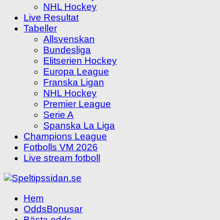
NHL Hockey
Live Resultat
Tabeller
Allsvenskan
Bundesliga
Elitserien Hockey
Europa League
Franska Ligan
NHL Hockey
Premier League
Serie A
Spanska La Liga
Champions League
Fotbolls VM 2026
Live stream fotboll
Hem
OddsBonusar
Bästa odds