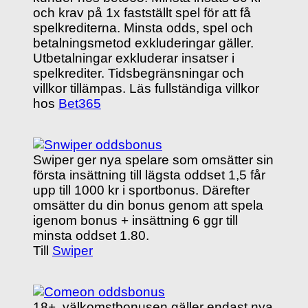
och krav på 1x fastställt spel för att få
spelkrediterna. Minsta odds, spel och
betalningsmetod exkluderingar gäller.
Utbetalningar exkluderar insatser i
spelkrediter. Tidsbegränsningar och
villkor tillämpas. Läs fullständiga villkor
hos
Bet365
Swiper ger nya spelare som omsätter sin
första insättning till lägsta oddset 1,5 får
upp till 1000 kr i sportbonus. Därefter
omsätter du din bonus genom att spela
igenom bonus + insättning 6 ggr till
minsta oddset 1.80.
Till
Swiper
18+, välkomstbonusen gäller endast nya