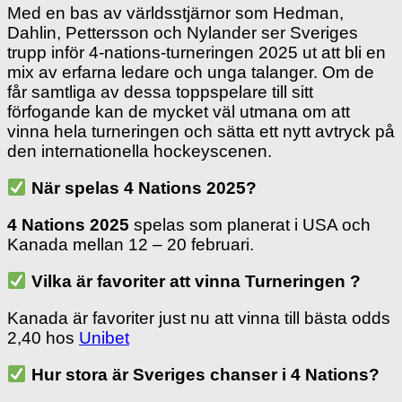
Med en bas av världsstjärnor som Hedman,
Dahlin, Pettersson och Nylander ser Sveriges
trupp inför 4-nations-turneringen 2025 ut att bli en
mix av erfarna ledare och unga talanger. Om de
får samtliga av dessa toppspelare till sitt
förfogande kan de mycket väl utmana om att
vinna hela turneringen och sätta ett nytt avtryck på
den internationella hockeyscenen.
När spelas 4 Nations 2025?
4 Nations 2025
spelas som planerat i USA och
Kanada mellan 12 – 20 februari.
Vilka är favoriter att vinna Turneringen ?
Kanada är favoriter just nu att vinna till bästa odds
2,40 hos
Unibet
Hur stora är Sveriges chanser i 4 Nations?