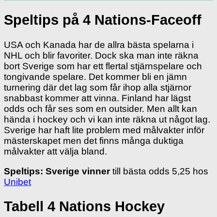
Speltips på 4 Nations-Faceoff
USA och Kanada har de allra bästa spelarna i
NHL och blir favoriter. Dock ska man inte räkna
bort Sverige som har ett flertal stjärnspelare och
tongivande spelare. Det kommer bli en jämn
turnering där det lag som får ihop alla stjärnor
snabbast kommer att vinna. Finland har lägst
odds och får ses som en outsider. Men allt kan
hända i hockey och vi kan inte räkna ut något lag.
Sverige har haft lite problem med målvakter inför
mästerskapet men det finns många duktiga
målvakter att välja bland.
Speltips: Sverige vinner
till bästa odds 5,25 hos
Unibet
Tabell 4 Nations Hockey