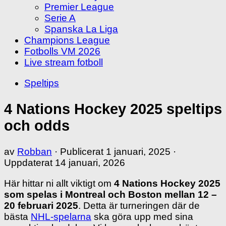
Premier League
Serie A
Spanska La Liga
Champions League
Fotbolls VM 2026
Live stream fotboll
Speltips
4 Nations Hockey 2025 speltips
och odds
av
Robban
· Publicerat
1 januari, 2025
·
Uppdaterat
14 januari, 2026
Här hittar ni allt viktigt om
4 Nations Hockey 2025
som spelas i Montreal och Boston mellan 12 –
20 februari 2025
. Detta är turneringen där de
bästa
NHL-spelarna
ska göra upp med sina