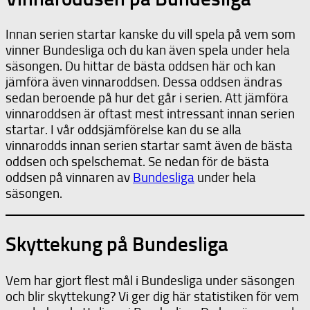
Innan serien startar kanske du vill spela på vem som
vinner Bundesliga och du kan även spela under hela
säsongen. Du hittar de bästa oddsen här och kan
jämföra även vinnaroddsen. Dessa oddsen ändras
sedan beroende på hur det går i serien. Att jämföra
vinnaroddsen är oftast mest intressant innan serien
startar. I vår oddsjämförelse kan du se alla
vinnarodds innan serien startar samt även de bästa
oddsen och spelschemat. Se nedan för de bästa
oddsen på vinnaren av
Bundesliga
under hela
säsongen.
Skyttekung på Bundesliga
Vem har gjort flest mål i Bundesliga under säsongen
och blir skyttekung? Vi ger dig här statistiken för vem