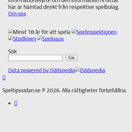
informationssyfte och den information ni hittar
här är hämtad direkt från respektive spelbolag.
Om oss
Sök
Sök
Data powered by Oddspedia
Speltipssidan.se © 2026. Alla rättigheter förbehållna.