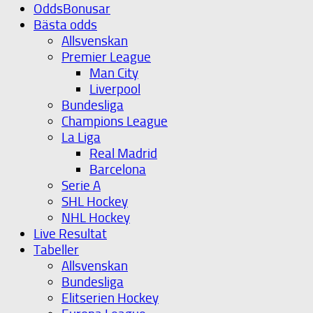
OddsBonusar
Bästa odds
Allsvenskan
Premier League
Man City
Liverpool
Bundesliga
Champions League
La Liga
Real Madrid
Barcelona
Serie A
SHL Hockey
NHL Hockey
Live Resultat
Tabeller
Allsvenskan
Bundesliga
Elitserien Hockey