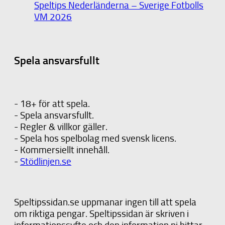
Speltips Nederländerna – Sverige Fotbolls
VM 2026
Spela ansvarsfullt
- 18+ för att spela.
- Spela ansvarsfullt.
- Regler & villkor gäller.
- Spela hos spelbolag med svensk licens.
- Kommersiellt innehåll.
-
Stödlinjen.se
Speltipssidan.se uppmanar ingen till att spela
om riktiga pengar. Speltipssidan är skriven i