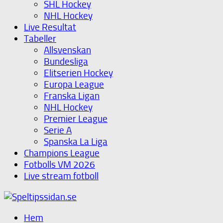
SHL Hockey
NHL Hockey
Live Resultat
Tabeller
Allsvenskan
Bundesliga
Elitserien Hockey
Europa League
Franska Ligan
NHL Hockey
Premier League
Serie A
Spanska La Liga
Champions League
Fotbolls VM 2026
Live stream fotboll
Hem