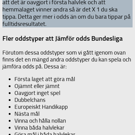
att det är oavgjort i första halvlek och att
hemmalaget vinner andra så är det X 1 du ska
tippa. Detta ger mer i odds än om du bara tippar på
fulltidsresultatet.
Fler oddstyper att Jämför odds Bundesliga
Förutom dessa oddstyper som vi gått igenom ovan
finns det en mängd andra oddstyper du kan spela och
jämföra odds på. Dessa är:
Första laget att göra mål
Ojämnt eller jämnt
Oavgjort inget spel
Dubbelchans
Europeiskt Handikapp
Nästa mål
Vinna och hålla nollan
Vinna båda halvlekar
Göra mål i båda halvlekar