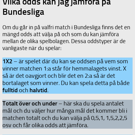
Vilka odds kan jag jämföra på
Bundesliga
Om du går in på valfri match i Bundesliga finns det en
mängd odds att välja på och som du kan jämföra
mellan de olika spelbolagen. Dessa oddstyper är de
vanligaste när du spelar:
1X2
– är spelet där du kan se oddsen på vem som
vinner matchen 1:a står för hemmalagets vinst. X
så är det oavgjort och blir det en 2:a så är det
bortalaget som vinner. Du kan spela detta på både
fulltid
och
halvtid
.
Totalt över och under
– här ska du spela antalet
mål och du väljer hur många mål det kommer bli i
matchen totalt och du kan välja på 0,5,1, 1,5,2,2,5
osv och får olika odds att jämföra.