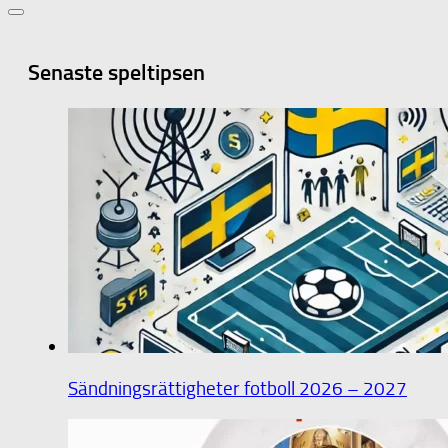
Senaste speltipsen
Sändningsrättigheter fotboll 2026 – 2027