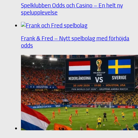
Spelklubben Odds och Casino – En helt ny
spelupplevelse
Frank & Fred – Nytt spelbolag med förhöjda
odds