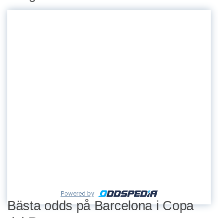
Powered by
Bästa odds på Barcelona i Copa