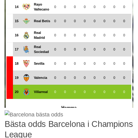
Bästa odds Barcelona i Champions
League