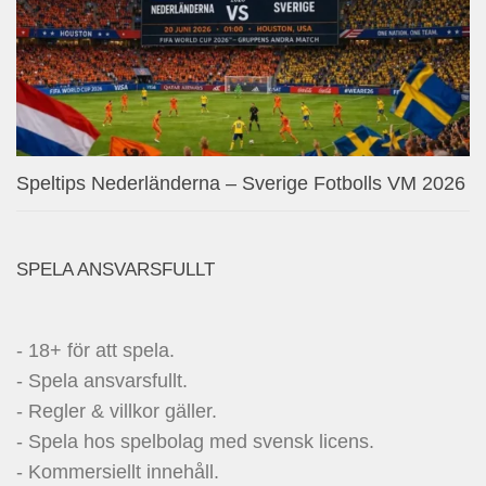
Speltips Nederländerna – Sverige Fotbolls VM 2026
SPELA ANSVARSFULLT
- 18+ för att spela.
- Spela ansvarsfullt.
- Regler & villkor gäller.
- Spela hos spelbolag med svensk licens.
- Kommersiellt innehåll.