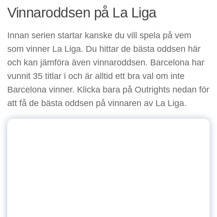
Vinnaroddsen på La Liga
Innan serien startar kanske du vill spela på vem
som vinner La Liga. Du hittar de bästa oddsen här
och kan jämföra även vinnaroddsen. Barcelona har
vunnit 35 titlar i och är alltid ett bra val om inte
Barcelona vinner. Klicka bara på Outrights nedan för
att få de bästa oddsen på vinnaren av La Liga.