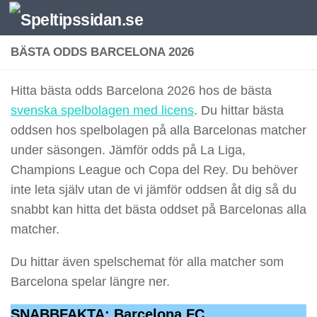
Hoppa till innehåll
BÄSTA ODDS BARCELONA 2026
Hitta bästa odds Barcelona 2026 hos de bästa
svenska spelbolagen med licens
. Du hittar bästa
oddsen hos spelbolagen på alla Barcelonas matcher
under säsongen. Jämför odds på La Liga,
Champions League och Copa del Rey. Du behöver
inte leta själv utan de vi jämför oddsen åt dig så du
snabbt kan hitta det bästa oddset på Barcelonas alla
matcher.
Du hittar även spelschemat för alla matcher som
Barcelona spelar längre ner.
SNABBFAKTA: Barcelona FC