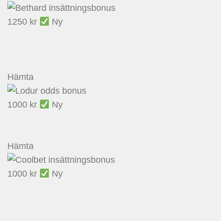
1250 kr
Ny
Hämta
1000 kr
Ny
Hämta
1000 kr
Ny