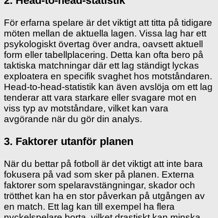
2. Head-to-head-statistik
För erfarna spelare är det viktigt att titta på tidigare
möten mellan de aktuella lagen. Vissa lag har ett
psykologiskt övertag över andra, oavsett aktuell
form eller tabellplacering. Detta kan ofta bero på
taktiska matchningar där ett lag ständigt lyckas
exploatera en specifik svaghet hos motståndaren.
Head-to-head-statistik kan även avslöja om ett lag
tenderar att vara starkare eller svagare mot en
viss typ av motståndare, vilket kan vara
avgörande när du gör din analys.
3. Faktorer utanför planen
När du bettar på fotboll är det viktigt att inte bara
fokusera på vad som sker på planen. Externa
faktorer som spelaravstängningar, skador och
trötthet kan ha en stor påverkan på utgången av
en match. Ett lag kan till exempel ha flera
nyckelspelare borta, vilket drastiskt kan minska