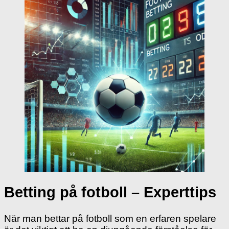
Betting på fotboll – Experttips
När man bettar på fotboll som en erfaren spelare