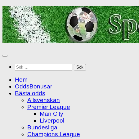
Hoppa
till
innehåll
Sök
efter:
Hem
OddsBonusar
Bästa odds
Allsvenskan
Premier League
Man City
Liverpool
Bundesliga
Champions League