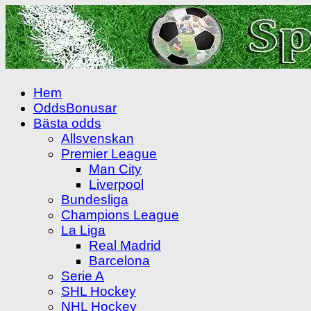
Hem
OddsBonusar
Bästa odds
Allsvenskan
Premier League
Man City
Liverpool
Bundesliga
Champions League
La Liga
Real Madrid
Barcelona
Serie A
SHL Hockey
NHL Hockey