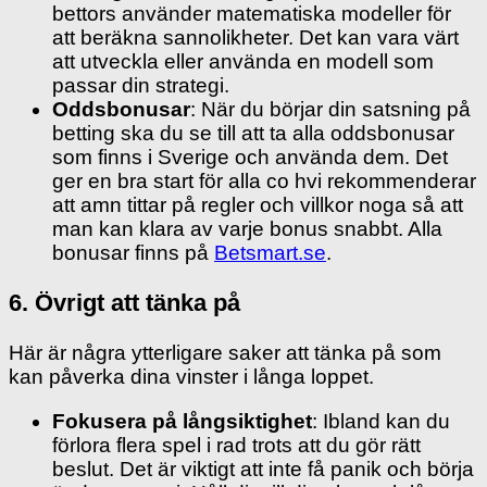
bettors använder matematiska modeller för
att beräkna sannolikheter. Det kan vara värt
att utveckla eller använda en modell som
passar din strategi.
Oddsbonusar
: När du börjar din satsning på
betting ska du se till att ta alla oddsbonusar
som finns i Sverige och använda dem. Det
ger en bra start för alla co hvi rekommenderar
att amn tittar på regler och villkor noga så att
man kan klara av varje bonus snabbt. Alla
bonusar finns på
Betsmart.se
.
6. Övrigt att tänka på
Här är några ytterligare saker att tänka på som
kan påverka dina vinster i långa loppet.
Fokusera på långsiktighet
: Ibland kan du
förlora flera spel i rad trots att du gör rätt
beslut. Det är viktigt att inte få panik och börja