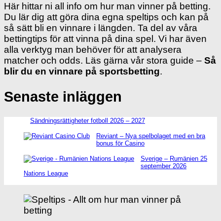
Här hittar ni all info om hur man vinner på betting.
Du lär dig att göra dina egna speltips och kan på
så sätt bli en vinnare i längden. Ta del av våra
bettingtips för att vinna på dina spel. Vi har även
alla verktyg man behöver för att analysera
matcher och odds. Läs gärna vår stora guide –
Så
blir du en vinnare på sportsbetting
.
Senaste inläggen
Sändningsrättigheter fotboll 2026 – 2027
Reviant – Nya spelbolaget med en bra
bonus för Casino
Sverige – Rumänien 25
september 2026
Nations League