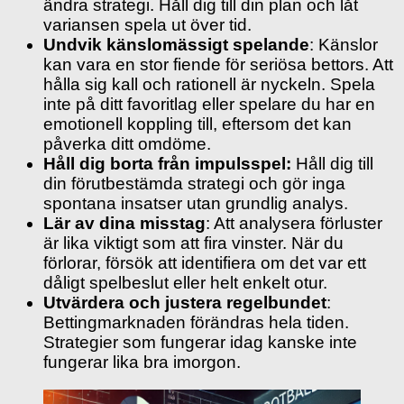
ändra strategi. Håll dig till din plan och låt
variansen spela ut över tid.
Undvik känslomässigt spelande
: Känslor
kan vara en stor fiende för seriösa bettors. Att
hålla sig kall och rationell är nyckeln. Spela
inte på ditt favoritlag eller spelare du har en
emotionell koppling till, eftersom det kan
påverka ditt omdöme.
Håll dig borta från impulsspel:
Håll dig till
din förutbestämda strategi och gör inga
spontana insatser utan grundlig analys.
Lär av dina misstag
: Att analysera förluster
är lika viktigt som att fira vinster. När du
förlorar, försök att identifiera om det var ett
dåligt spelbeslut eller helt enkelt otur.
Utvärdera och justera regelbundet
:
Bettingmarknaden förändras hela tiden.
Strategier som fungerar idag kanske inte
fungerar lika bra imorgon.