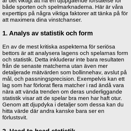
är det viktigt att ha en djupgående förståelse för
både sporten och spelmarknaderna. Här är våra
experttips på några viktiga faktorer att tänka på för
att maximera dina vinstchanser.
1. Analys av statistik och form
En av de mest kritiska aspekterna för seriösa
bettors är att analysera lagens och spelarnas form
och statistik. Detta inkluderar inte bara resultaten
från de senaste matcherna utan även mer
detaljerade mätvärden som bollinnehav, avslut på
mål, och passningsprecision. Exempelvis kan ett
lag som har förlorat flera matcher i rad ändå vara
nära att vända trenden om deras underliggande
statistik visar att de spelar bra men har haft otur.
Genom att djupdyka i detaljer som dessa kan du
hitta värde där andra kanske bara ser en
förlustsvit.