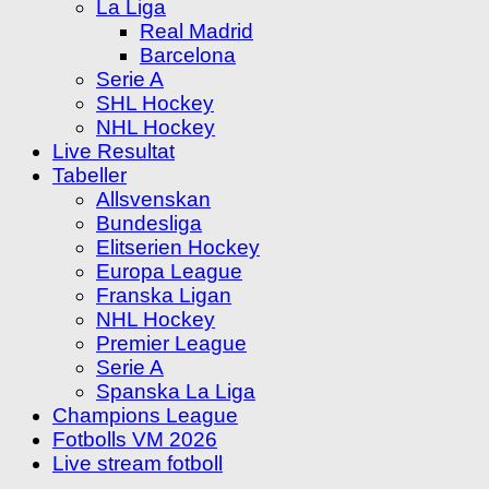
La Liga
Real Madrid
Barcelona
Serie A
SHL Hockey
NHL Hockey
Live Resultat
Tabeller
Allsvenskan
Bundesliga
Elitserien Hockey
Europa League
Franska Ligan
NHL Hockey
Premier League
Serie A
Spanska La Liga
Champions League
Fotbolls VM 2026
Live stream fotboll