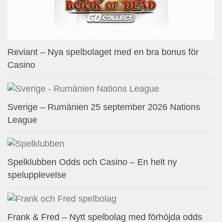
Reviant – Nya spelbolaget med en bra bonus för
Casino
Sverige – Rumänien 25 september 2026 Nations
League
Spelklubben Odds och Casino – En helt ny
spelupplevelse
Frank & Fred – Nytt spelbolag med förhöjda odds