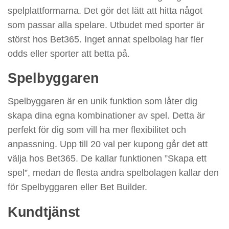
spelplattformarna. Det gör det lätt att hitta något
som passar alla spelare. Utbudet med sporter är
störst hos Bet365. Inget annat spelbolag har fler
odds eller sporter att betta på.
Spelbyggaren
Spelbyggaren är en unik funktion som låter dig
skapa dina egna kombinationer av spel. Detta är
perfekt för dig som vill ha mer flexibilitet och
anpassning. Upp till 20 val per kupong går det att
välja hos Bet365. De kallar funktionen ”Skapa ett
spel”, medan de flesta andra spelbolagen kallar den
för Spelbyggaren eller Bet Builder.
Kundtjänst