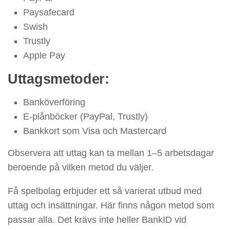
Paysafecard
Swish
Trustly
Apple Pay
Uttagsmetoder:
Banköverföring
E-plånböcker (PayPal, Trustly)
Bankkort som Visa och Mastercard
Observera att uttag kan ta mellan 1–5 arbetsdagar
beroende på vilken metod du väljer.
Få spelbolag erbjuder ett så varierat utbud med
uttag och insättningar. Här finns någon metod som
passar alla. Det krävs inte heller BankID vid