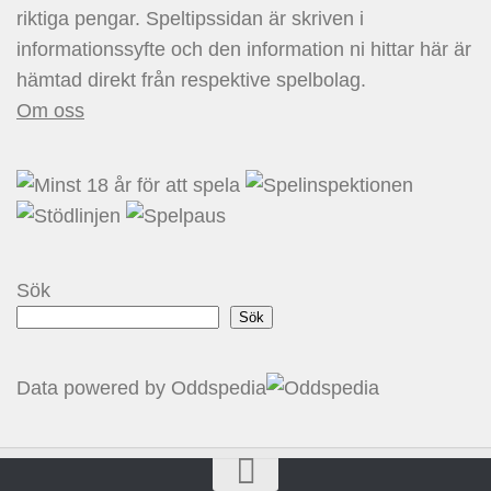
riktiga pengar. Speltipssidan är skriven i
informationssyfte och den information ni hittar här är
hämtad direkt från respektive spelbolag.
Om oss
Sök
Sök
Data powered by Oddspedia