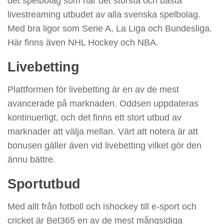
det spelbolag som har det största och bästa
livestreaming utbudet av alla svenska spelbolag.
Med bra ligor som Serie A, La Liga och Bundesliga.
Här finns även NHL Hockey och NBA.
Livebetting
Plattformen för livebetting är en av de mest
avancerade på marknaden. Oddsen uppdateras
kontinuerligt, och det finns ett stort utbud av
marknader att välja mellan. Värt att notera är att
bonusen gäller även vid livebetting vilket gör den
ännu bättre.
Sportutbud
Med allt från fotboll och ishockey till e-sport och
cricket är Bet365 en av de mest mångsidiga