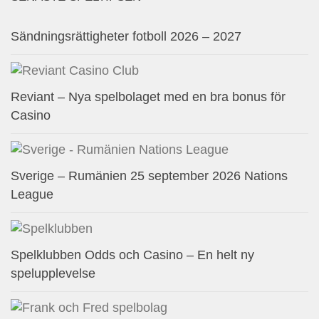
Sändningsrättigheter fotboll 2026 – 2027
Reviant – Nya spelbolaget med en bra bonus för
Casino
Sverige – Rumänien 25 september 2026 Nations
League
Spelklubben Odds och Casino – En helt ny
spelupplevelse