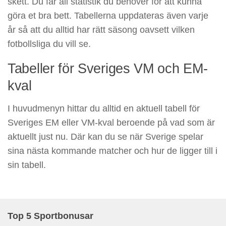
skett. Du får all statistik du behöver för att kunna
göra et bra bett. Tabellerna uppdateras även varje
år så att du alltid har rätt säsong oavsett vilken
fotbollsliga du vill se.
Tabeller för Sveriges VM och EM-
kval
I huvudmenyn hittar du alltid en aktuell tabell för
Sveriges EM eller VM-kval beroende på vad som är
aktuellt just nu. Där kan du se när Sverige spelar
sina nästa kommande matcher och hur de ligger till i
sin tabell.
Top 5 Sportbonusar