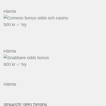
Hämta
500 kr ✅ Ny
Hämta
600 kr ✅ Ny
Hämta
SENASTE SPELTIPSEN