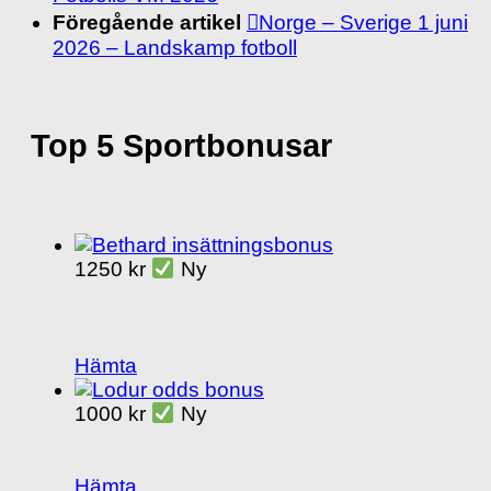
Föregående artikel
Norge – Sverige 1 juni
2026 – Landskamp fotboll
Top 5 Sportbonusar
1250 kr
Ny
Hämta
1000 kr
Ny
Hämta