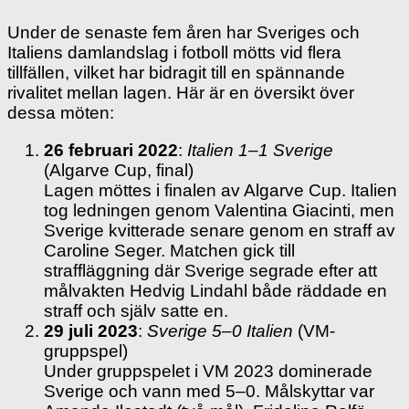
Under de senaste fem åren har Sveriges och
Italiens damlandslag i fotboll mötts vid flera
tillfällen, vilket har bidragit till en spännande
rivalitet mellan lagen. Här är en översikt över
dessa möten:​
26 februari 2022
:
Italien 1–1 Sverige
(Algarve Cup, final)
Lagen möttes i finalen av Algarve Cup. Italien
tog ledningen genom Valentina Giacinti, men
Sverige kvitterade senare genom en straff av
Caroline Seger. Matchen gick till
straffläggning där Sverige segrade efter att
målvakten Hedvig Lindahl både räddade en
straff och själv satte en.
29 juli 2023
:
Sverige 5–0 Italien
(VM-
gruppspel)
Under gruppspelet i VM 2023 dominerade
Sverige och vann med 5–0. Målskyttar var