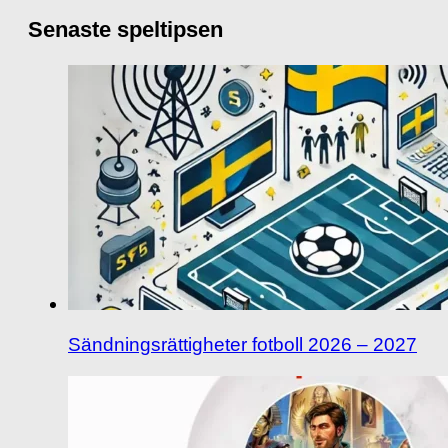
Senaste speltipsen
Sändningsrättigheter fotboll 2026 – 2027