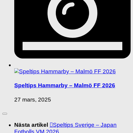
Speltips Hammarby – Malmö FF 2026
27 mars, 2025
Nästa artikel
Speltips Sverige – Japan
Fotbolls VM 2026