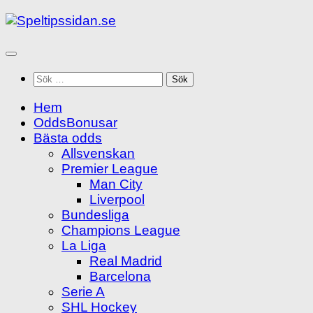
Hoppa
till
innehåll
Sök
efter:
Hem
OddsBonusar
Bästa odds
Allsvenskan
Premier League
Man City
Liverpool
Bundesliga
Champions League
La Liga
Real Madrid
Barcelona
Serie A
SHL Hockey