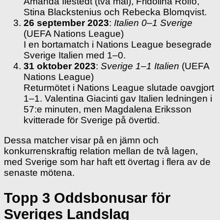
Amanda Ilestedt (två mål), Fridolina Rolfö,
Stina Blackstenius och Rebecka Blomqvist.
26 september 2023
:
Italien 0–1 Sverige
(UEFA Nations League)
I en bortamatch i Nations League besegrade
Sverige Italien med 1–0.
31 oktober 2023
:
Sverige 1–1 Italien
(UEFA
Nations League)
Returmötet i Nations League slutade oavgjort
1–1. Valentina Giacinti gav Italien ledningen i
57:e minuten, men Magdalena Eriksson
kvitterade för Sverige på övertid.
Dessa matcher visar på en jämn och
konkurrenskraftig relation mellan de två lagen,
med Sverige som har haft ett övertag i flera av de
senaste mötena.
Topp 3 Oddsbonusar för
Sveriges Landslag