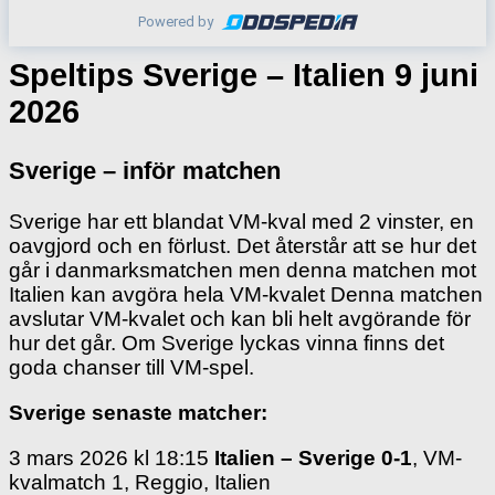
Powered by
Speltips Sverige – Italien 9 juni
2026
Sverige – inför matchen
Sverige har ett blandat VM-kval med 2 vinster, en
oavgjord och en förlust. Det återstår att se hur det
går i danmarksmatchen men denna matchen mot
Italien kan avgöra hela VM-kvalet Denna matchen
avslutar VM-kvalet och kan bli helt avgörande för
hur det går. Om Sverige lyckas vinna finns det
goda chanser till VM-spel.
Sverige senaste matcher:
3 mars 2026 kl 18:15
Italien – Sverige 0-1
, VM-
kvalmatch 1, Reggio, Italien