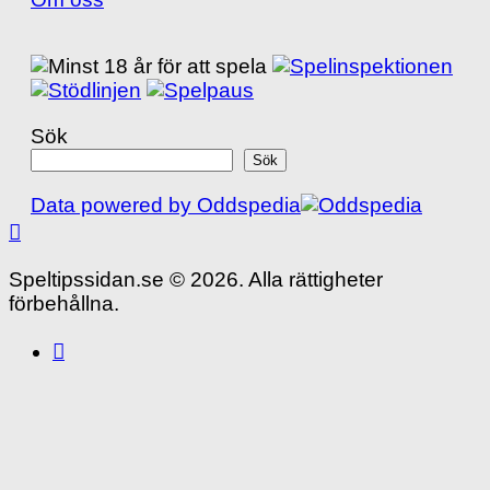
Sök
Sök
Data powered by Oddspedia
Speltipssidan.se © 2026. Alla rättigheter
förbehållna.