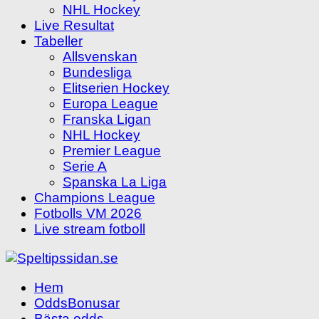
NHL Hockey
Live Resultat
Tabeller
Allsvenskan
Bundesliga
Elitserien Hockey
Europa League
Franska Ligan
NHL Hockey
Premier League
Serie A
Spanska La Liga
Champions League
Fotbolls VM 2026
Live stream fotboll
Hem
OddsBonusar
Bästa odds