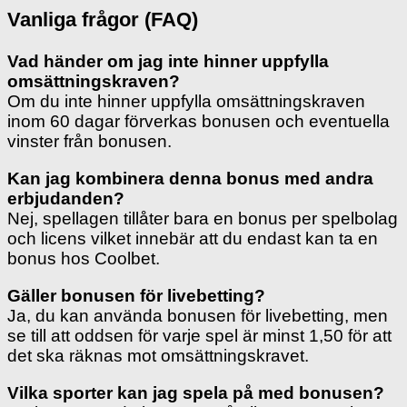
Vanliga frågor (FAQ)
Vad händer om jag inte hinner uppfylla
omsättningskraven?
Om du inte hinner uppfylla omsättningskraven
inom 60 dagar förverkas bonusen och eventuella
vinster från bonusen.
Kan jag kombinera denna bonus med andra
erbjudanden?
Nej, spellagen tillåter bara en bonus per spelbolag
och licens vilket innebär att du endast kan ta en
bonus hos Coolbet.
Gäller bonusen för livebetting?
Ja, du kan använda bonusen för livebetting, men
se till att oddsen för varje spel är minst 1,50 för att
det ska räknas mot omsättningskravet.
Vilka sporter kan jag spela på med bonusen?