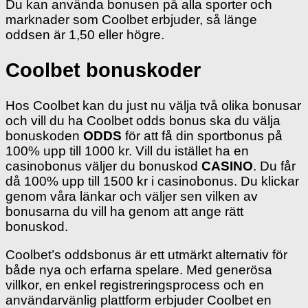
Du kan använda bonusen på alla sporter och
marknader som Coolbet erbjuder, så länge
oddsen är 1,50 eller högre.
Coolbet bonuskoder
Hos Coolbet kan du just nu välja två olika bonusar
och vill du ha Coolbet odds bonus ska du välja
bonuskoden
ODDS
för att få din sportbonus på
100% upp till 1000 kr. Vill du istället ha en
casinobonus väljer du bonuskod
CASINO
. Du får
då 100% upp till 1500 kr i casinobonus. Du klickar
genom våra länkar och väljer sen vilken av
bonusarna du vill ha genom att ange rätt
bonuskod.
Coolbet’s oddsbonus är ett utmärkt alternativ för
både nya och erfarna spelare. Med generösa
villkor, en enkel registreringsprocess och en
användarvänlig plattform erbjuder Coolbet en