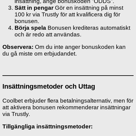
insättning, ange bonuskoden ”ODDS”.
Sätt in pengar
Gör en insättning på minst
100 kr via Trustly för att kvalificera dig för
bonusen.
Börja spela
Bonusen krediteras automatiskt
och är redo att användas.
Observera:
Om du inte anger bonuskoden kan
du gå miste om erbjudandet.
Insättningsmetoder och Uttag
Coolbet erbjuder flera betalningsalternativ, men för
att aktivera bonusen rekommenderar insättningar
via Trustly.
Tillgängliga insättningsmetoder: