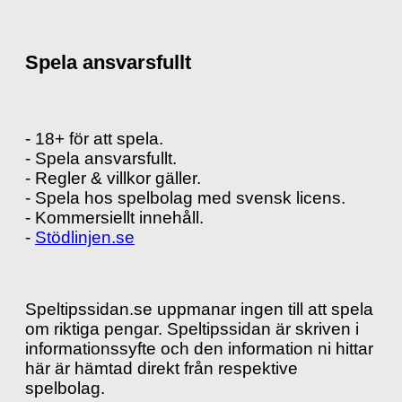
Spela ansvarsfullt
- 18+ för att spela.
- Spela ansvarsfullt.
- Regler & villkor gäller.
- Spela hos spelbolag med svensk licens.
- Kommersiellt innehåll.
-
Stödlinjen.se
Speltipssidan.se uppmanar ingen till att spela
om riktiga pengar. Speltipssidan är skriven i
informationssyfte och den information ni hittar
här är hämtad direkt från respektive
spelbolag.