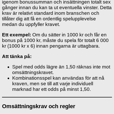
igenom bonussumman och insättningen totalt sex
gånger innan du kan ta ut eventuella vinster. Detta
krav är relativt standard inom branschen och
tillåter dig att få en ordentlig spelupplevelse
medan du uppfyller kravet.
Ett exempel:
Om du sätter in 1000 kr och får en
bonus på 1000 kr, måste du spela för totalt 6 000
kr (1000 kr x 6) innan pengarna är uttagbara.
Att tänka på:
Spel med odds lägre än 1,50 räknas inte mot
omsättningskravet.
Kombinationsspel kan användas för att nå
kraven, men se till att varje individuell
marknad har ett odds på minst 1,50.
Omsättningskrav och regler