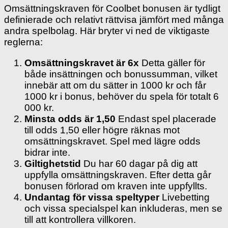
Omsättningskraven för Coolbet bonusen är tydligt
definierade och relativt rättvisa jämfört med många
andra spelbolag. Här bryter vi ned de viktigaste
reglerna:
Omsättningskravet är 6x
Detta gäller för
både insättningen och bonussumman, vilket
innebär att om du sätter in 1000 kr och får
1000 kr i bonus, behöver du spela för totalt 6
000 kr.
Minsta odds är 1,50
Endast spel placerade
till odds 1,50 eller högre räknas mot
omsättningskravet. Spel med lägre odds
bidrar inte.
Giltighetstid
Du har 60 dagar på dig att
uppfylla omsättningskraven. Efter detta går
bonusen förlorad om kraven inte uppfyllts.
Undantag för vissa speltyper
Livebetting
och vissa specialspel kan inkluderas, men se
till att kontrollera villkoren.