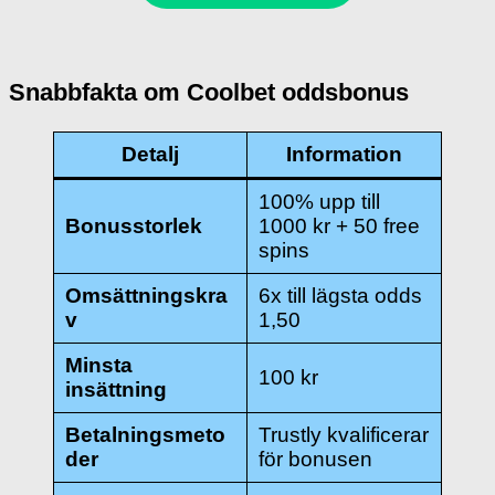
Snabbfakta om Coolbet oddsbonus
Detalj
Information
100% upp till
Bonusstorlek
1000 kr + 50 free
spins
Omsättningskra
6x till lägsta odds
v
1,50
Minsta
100 kr
insättning
Betalningsmeto
Trustly kvalificerar
der
för bonusen