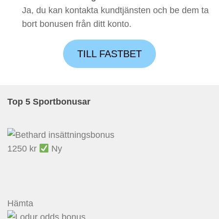
Ja, du kan kontakta kundtjänsten och be dem ta
bort bonusen från ditt konto.
TILL FASTBET
Top 5 Sportbonusar
1250 kr
Ny
Hämta