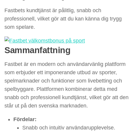
Fastbets kundtjänst är pålitlig, snabb och
professionell, vilket gör att du kan känna dig trygg
som spelare.
Sammanfattning
Fastbet är en modern och användarvänlig plattform
som erbjuder ett imponerande utbud av sporter,
spelmarknader och funktioner som livebetting och
spelbyggare. Plattformen kombinerar detta med
snabb och professionell kundtjänst, vilket gör att den
står ut på den svenska marknaden.
Fördelar:
Snabb och intuitiv användarupplevelse.