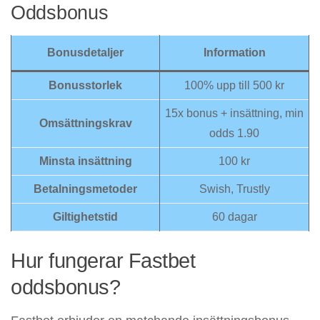
Oddsbonus
Bonusd
etalj
er
Information
Bonusstorlek
100% upp till 500 kr
15x bonus + insättning, min
Omsättningskrav
odds 1.90
Minsta insättning
100 kr
Betalningsmetoder
Swish, Trustly
Giltighetstid
60 dagar
Hur fungerar Fastbet
oddsbonus?