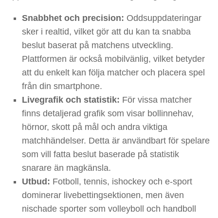
Snabbhet och precision:
Oddsuppdateringar
sker i realtid, vilket gör att du kan ta snabba
beslut baserat på matchens utveckling.
Plattformen är också mobilvänlig, vilket betyder
att du enkelt kan följa matcher och placera spel
från din smartphone.
Livegrafik och statistik:
För vissa matcher
finns detaljerad grafik som visar bollinnehav,
hörnor, skott på mål och andra viktiga
matchhändelser. Detta är användbart för spelare
som vill fatta beslut baserade på statistik
snarare än magkänsla.
Utbud:
Fotboll, tennis, ishockey och e-sport
dominerar livebettingsektionen, men även
nischade sporter som volleyboll och handboll