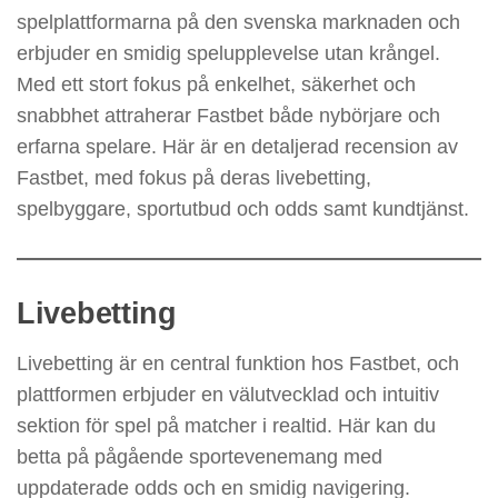
spelplattformarna på den svenska marknaden och
erbjuder en smidig spelupplevelse utan krångel.
Med ett stort fokus på enkelhet, säkerhet och
snabbhet attraherar Fastbet både nybörjare och
erfarna spelare. Här är en detaljerad recension av
Fastbet, med fokus på deras livebetting,
spelbyggare, sportutbud och odds samt kundtjänst.
Livebetting
Livebetting är en central funktion hos Fastbet, och
plattformen erbjuder en välutvecklad och intuitiv
sektion för spel på matcher i realtid. Här kan du
betta på pågående sportevenemang med
uppdaterade odds och en smidig navigering.