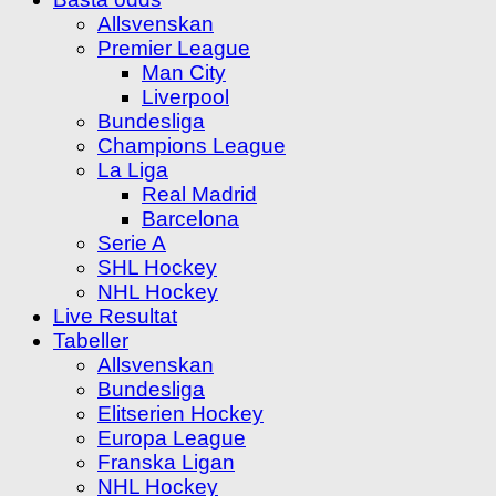
Allsvenskan
Premier League
Man City
Liverpool
Bundesliga
Champions League
La Liga
Real Madrid
Barcelona
Serie A
SHL Hockey
NHL Hockey
Live Resultat
Tabeller
Allsvenskan
Bundesliga
Elitserien Hockey
Europa League
Franska Ligan
NHL Hockey