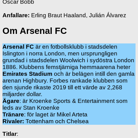
Oscar Bobb
Anfallare:
Erling Braut Haaland, Julián Álvarez
Om Arsenal FC
Arsenal FC
är en fotbollsklubb i stadsdelen
Islington i norra London, men ursprungligen
grundad i stadsdelen Woolwich i sydöstra London
1886. Klubbens femstjärniga hemmaarena heter
Emirates Stadium
och är belägen intill den gamla
arenan Highbury. Forbes rankade klubben som
den sjunde rikaste 2019 till ett värde av 2,268
miljarder dollar.
Ägare
: är Kroenke Sports & Entertainment som
leds av Stan Kroenke
Tränare
: för laget är Mikel Arteta
Rivaler:
Tottenham och Chelsea
Titlar
: