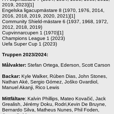
2019, 2023)[1]
Engelska ligacupmästare 8 (1970, 1976, 2014,
2016, 2018, 2019, 2020, 2021)[1]
Community Shield-mästare 6 (1937, 1968, 1972,
2012, 2018, 2019)
Cupvinnarcupen 1 (1970)[1]
Champions League 1 (2023)
Uefa Super Cup 1 (2023)
Truppen 2023/2024:
Målvakter:
Stefan Ortega, Ederson, Scott Carson
Backar:
Kyle Walker, Rúben Dias, John Stones,
Nathan Aké, Sergio Gómez, Joško Gvardiol,
Manuel Akanji, Rico Lewis
Mittfältare
: Kalvin Phillips, Mateo Kovačić, Jack
Grealish, Jérémy Doku, Rodri,Kevin De Bruyne,
Bernardo Silva, Matheus Nunes, Phil Foden,