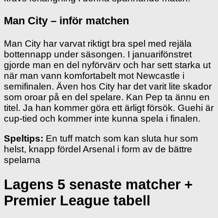
Man City – inför matchen
Man City har varvat riktigt bra spel med rejäla
bottennapp under säsongen. I januarifönstret
gjorde man en del nyförvärv och har sett starka ut
när man vann komfortabelt mot Newcastle i
semifinalen. Även hos City har det varit lite skador
som oroar på en del spelare. Kan Pep ta ännu en
titel. Ja han kommer göra ett ärligt försök. Guehi är
cup-tied och kommer inte kunna spela i finalen.
Speltips:
En tuff match som kan sluta hur som
helst, knapp fördel Arsenal i form av de bättre
spelarna
Lagens 5 senaste matcher +
Premier League tabell