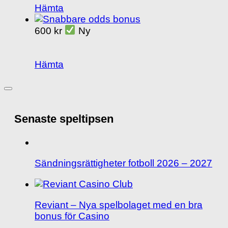
Hämta
600 kr
Ny
Hämta
Senaste speltipsen
Sändningsrättigheter fotboll 2026 – 2027
Reviant – Nya spelbolaget med en bra
bonus för Casino