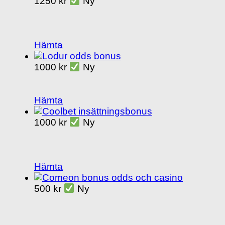
1250 kr
Ny
Hämta
1000 kr
Ny
Hämta
1000 kr
Ny
Hämta
500 kr
Ny