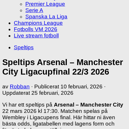
Premier League
Serie A
Spanska La Liga
Champions League
Fotbolls VM 2026
Live stream fotboll
Speltips
Speltips Arsenal – Manchester
City Ligacupfinal 22/3 2026
av
Robban
· Publicerat
10 februari, 2026
·
Uppdaterat
25 februari, 2026
Vi har ett speltips på
Arsenal – Manchester City
22 mars 2026 kl 17:30. Matchen spelas på
Wembley i Ligacupens final. Här hittar ni även
bästa odds, ligatabellen med lagens form och