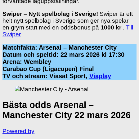
förväntade laguppställningar.
Swiper – Nytt spelbolag i Sverige!
Swiper är ett
helt nytt spelbolag i Sverige som ger nya spelar
en grym start med en oddsbonus på
1000 kr
.
Till
Swiper
Matchfakta:
Arsenal – Manchester City
Datum och speltid: 22 mars 2026 kl 17:30
Arena: Wembley
Carabao Cup (Ligacupen) Final
TV och stream: Viasat Sport,
Viaplay
Bästa odds Arsenal –
Manchester City 22 mars 2026
Powered by