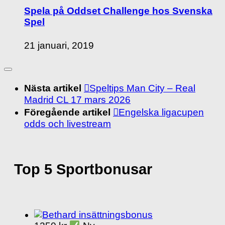
Spela på Oddset Challenge hos Svenska
Spel
21 januari, 2019
Nästa artikel
Speltips Man City – Real
Madrid CL 17 mars 2026
Föregående artikel
Engelska ligacupen
odds och livestream
Top 5 Sportbonusar