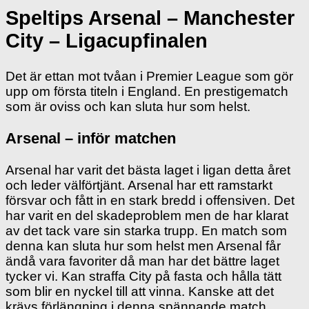
Speltips Arsenal – Manchester
City – Ligacupfinalen
Det är ettan mot tvåan i Premier League som gör
upp om första titeln i England. En prestigematch
som är oviss och kan sluta hur som helst.
Arsenal – inför matchen
Arsenal har varit det bästa laget i ligan detta året
och leder välförtjänt. Arsenal har ett ramstarkt
försvar och fått in en stark bredd i offensiven. Det
har varit en del skadeproblem men de har klarat
av det tack vare sin starka trupp. En match som
denna kan sluta hur som helst men Arsenal får
ändå vara favoriter då man har det bättre laget
tycker vi. Kan straffa City på fasta och hålla tätt
som blir en nyckel till att vinna. Kanske att det
krävs förlängning i denna spännande match.