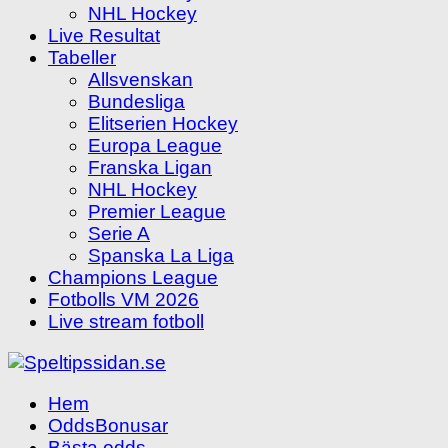
NHL Hockey
Live Resultat
Tabeller
Allsvenskan
Bundesliga
Elitserien Hockey
Europa League
Franska Ligan
NHL Hockey
Premier League
Serie A
Spanska La Liga
Champions League
Fotbolls VM 2026
Live stream fotboll
Hem
OddsBonusar
Bästa odds