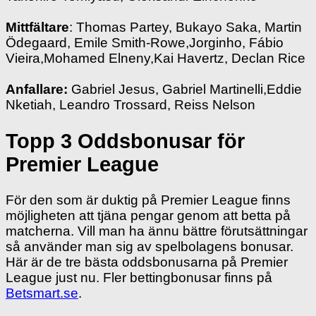
Mittfältare
: Thomas Partey, Bukayo Saka, Martin
Ödegaard, Emile Smith-Rowe,Jorginho, Fábio
Vieira,Mohamed Elneny,Kai Havertz, Declan Rice
Anfallare:
Gabriel Jesus, Gabriel Martinelli,Eddie
Nketiah, Leandro Trossard, Reiss Nelson
Topp 3 Oddsbonusar för
Premier League
För den som är duktig på Premier League finns
möjligheten att tjäna pengar genom att betta på
matcherna. Vill man ha ännu bättre förutsättningar
så använder man sig av spelbolagens bonusar.
Här är de tre bästa oddsbonusarna på Premier
League just nu. Fler bettingbonusar finns på
Betsmart.se
.