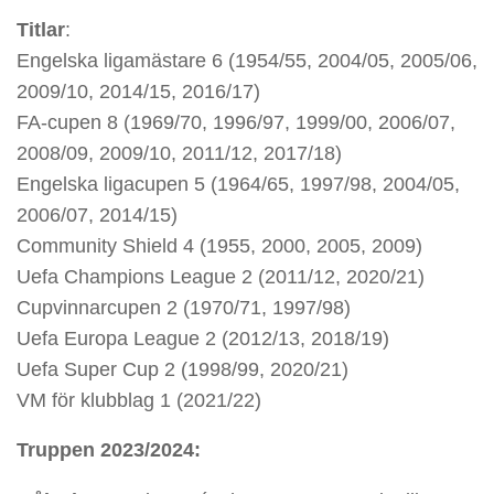
Titlar
:
Engelska ligamästare 6 (1954/55, 2004/05, 2005/06,
2009/10, 2014/15, 2016/17)
FA-cupen 8 (1969/70, 1996/97, 1999/00, 2006/07,
2008/09, 2009/10, 2011/12, 2017/18)
Engelska ligacupen 5 (1964/65, 1997/98, 2004/05,
2006/07, 2014/15)
Community Shield 4 (1955, 2000, 2005, 2009)
Uefa Champions League 2 (2011/12, 2020/21)
Cupvinnarcupen 2 (1970/71, 1997/98)
Uefa Europa League 2 (2012/13, 2018/19)
Uefa Super Cup 2 (1998/99, 2020/21)
VM för klubblag 1 (2021/22)
Truppen 2023/2024: