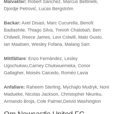
Målvakter:
Robert Sánchez, Marcus Bettinelli,
Djordje Petrović, Lucas Bergström
Backar:
Axel Disasi, Marc Cucurella, Benoît
Badiashile, Thiago Silva, Trevoh Chalobah, Ben
Chilwell, Reece James, Levi Colwill, Malo Gusto,
Ian Maatsen, Wesley Fofana, Malang Sarr.
Mittfältare
: Enzo Fernández, Lesley
Ugochukwu,Carney Chukwuemeka, Conor
Gallagher, Moisés Caicedo, Roméo Lavia
Anfallare:
Raheem Sterling, Mychajlo Mudryk, Noni
Madueke, Nicolas Jackson, Christopher Nkunku,
Armando Broja, Cole Palmer,Deivid Washington