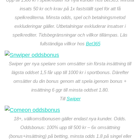
Upp till 1500 kr i spelkrediter för nya kunder hos bet365. Minsta
insats 50 kr och krav på 1x fastställt spel för att få
spelkrediterna. Minsta odds, spel och betalningsmetod
exkluderingar gäller. Utbetalningar exkluderar insatser i
spelkrediter. Tidsbegränsningar och villkor tillämpas. Läs
fullständiga villkor hos
Bet365
Swiper ger nya spelare som omsätter sin första insättning till
lägsta oddset 1,5 får upp till 1000 kr i sportbonus. Därefter
omsätter du din bonus genom att spela igenom bonus +
insättning 6 ggr till minsta oddset 1.80.
Till
Swiper
18+, välkomstbonusen gäller endast nya kunder. Odds.
Oddsbonus: 100% upp till 500 kr – 6x omsättning
(bonus+insättning) på betting, minsta odds 1.8 på singel eller