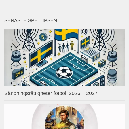
SENASTE SPELTIPSEN
Sändningsrättigheter fotboll 2026 – 2027