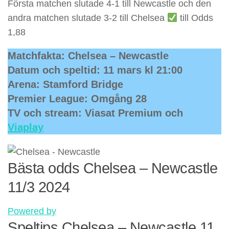
Första matchen slutade 4-1 till Newcastle och den
andra matchen slutade 3-2 till Chelsea
till Odds
1,88
Matchfakta: Chelsea – Newcastle
Datum och speltid: 11 mars kl 21:00
Arena: Stamford Bridge
Premier League: Omgång 28
TV och stream: Viasat Premium och
Viaplay
Bästa odds Chelsea – Newcastle
11/3 2024
Powered by
Speltips Chelsea – Newcastle 11