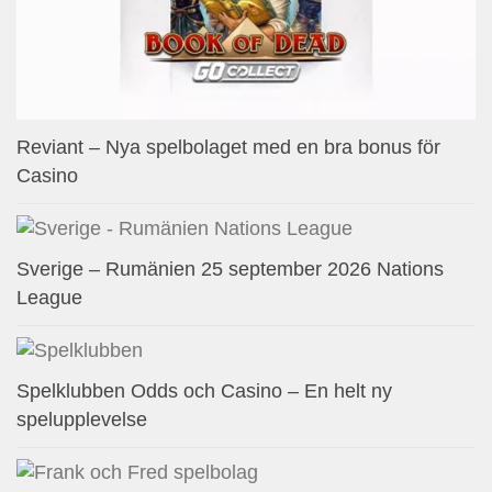
Reviant – Nya spelbolaget med en bra bonus för
Casino
Sverige – Rumänien 25 september 2026 Nations
League
Spelklubben Odds och Casino – En helt ny
spelupplevelse