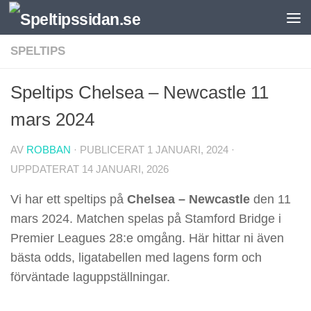
Hoppa till innehåll
SPELTIPS
Speltips Chelsea – Newcastle 11
mars 2024
AV
ROBBAN
· PUBLICERAT
1 JANUARI, 2024
·
UPPDATERAT
14 JANUARI, 2026
Vi har ett speltips på
Chelsea – Newcastle
den 11
mars 2024. Matchen spelas på Stamford Bridge i
Premier Leagues 28:e omgång. Här hittar ni även
bästa odds, ligatabellen med lagens form och
förväntade laguppställningar.