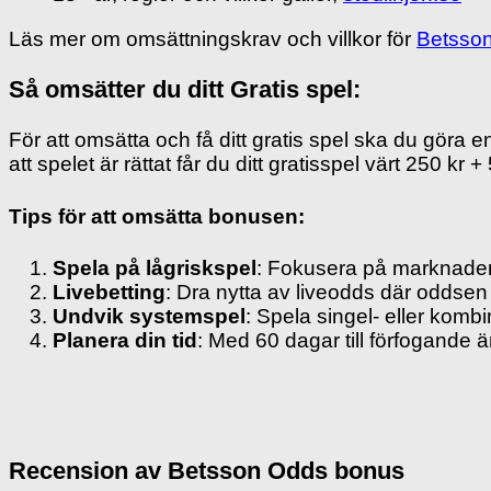
Läs mer om omsättningskrav och villkor för
Betsso
Så omsätter du ditt Gratis spel:
För att omsätta och få ditt gratis spel ska du göra e
att spelet är rättat får du ditt gratisspel värt 250 kr 
Tips för att omsätta bonusen:
Spela på lågriskspel
: Fokusera på marknader 
Livebetting
: Dra nytta av liveodds där oddsen
Undvik systemspel
: Spela singel- eller komb
Planera din tid
: Med 60 dagar till förfogande ä
Recension av Betsson Odds bonus