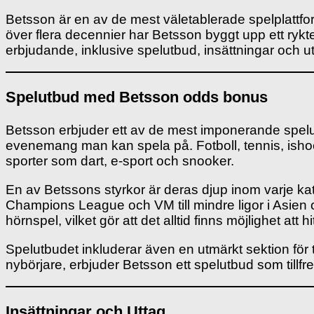
Betsson är en av de mest väletablerade spelplattfo
över flera decennier har Betsson byggt upp ett rykt
erbjudande, inklusive spelutbud, insättningar och u
Spelutbud med Betsson odds bonus
Betsson erbjuder ett av de mest imponerande spelut
evenemang man kan spela på. Fotboll, tennis, isho
sporter som dart, e-sport och snooker.
En av Betssons styrkor är deras djup inom varje kateg
Champions League och VM till mindre ligor i Asie
hörnspel, vilket gör att det alltid finns möjlighet att
Spelutbudet inkluderar även en utmärkt sektion för 
nybörjare, erbjuder Betsson ett spelutbud som tillfred
Insättningar och Uttag