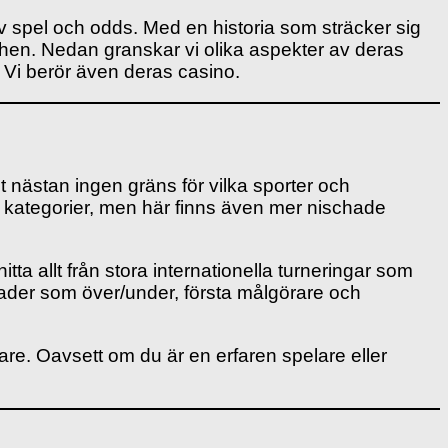
v spel och odds. Med en historia som sträcker sig
chen. Nedan granskar vi olika aspekter av deras
. Vi berör även deras casino.
nästan ingen gräns för vilka sporter och
 kategorier, men här finns även mer nischade
tta allt från stora internationella turneringar som
der som över/under, första målgörare och
re. Oavsett om du är en erfaren spelare eller