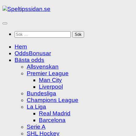
Hoppa
till
innehåll
Sök
efter:
Hem
OddsBonusar
Bästa odds
Allsvenskan
Premier League
Man City
Liverpool
Bundesliga
Champions League
La Liga
Real Madrid
Barcelona
Serie A
SHL Hockey