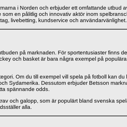
rmarna i Norden och erbjuder ett omfattande utbud a
e som en pålitlig och innovativ aktör inom spelbrans
ttag, livebetting, kundservice och användarvänlighet
buden på marknaden. För sportentusiaster finns det 
ckey och basket är bara några exempel på populära
ori. Om du till exempel vill spela på fotboll kan du hi
n och Sydamerika. Dessutom erbjuder Betsson markna
 hitta spännande odds.
trav och galopp, som är populärt bland svenska spela
sställer alla.