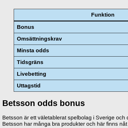
Funktion
Bonus
Omsättningskrav
Minsta odds
Tidsgräns
Livebetting
Uttagstid
Betsson odds bonus
Betsson är ett väletablerat spelbolag i Sverige och
Betsson har många bra produkter och här finns nåt f