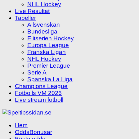
NHL Hockey
Live Resultat
Tabeller
Allsvenskan
Bundesliga
Elitserien Hockey
Europa League
Franska Ligan
NHL Hockey
Premier League
Serie A
Spanska La Liga
Champions League
Fotbolls VM 2026
Live stream fotboll
Hem
OddsBonusar
Bästa odds