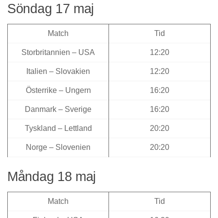
Söndag 17 maj
Match
Tid
Storbritannien – USA
12:20
Italien – Slovakien
12:20
Österrike – Ungern
16:20
Danmark – Sverige
16:20
Tyskland – Lettland
20:20
Norge – Slovenien
20:20
Måndag 18 maj
Match
Tid