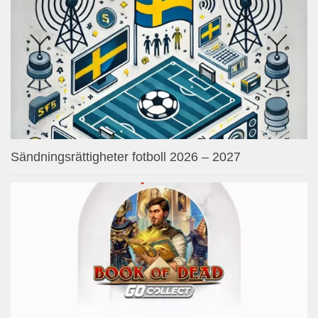
Sändningsrättigheter fotboll 2026 – 2027