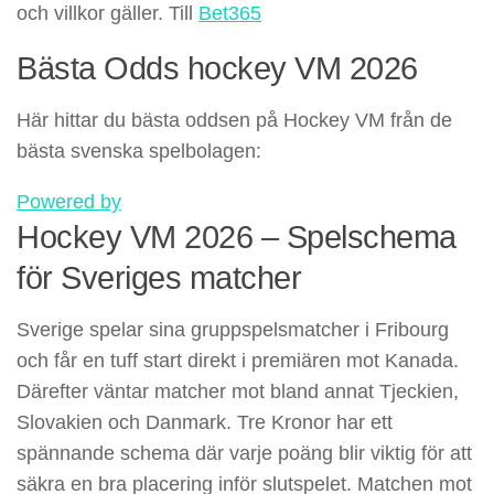
och villkor gäller. Till
Bet365
Bästa Odds hockey VM 2026
Här hittar du bästa oddsen på Hockey VM från de
bästa svenska spelbolagen:
Powered by
Hockey VM 2026 – Spelschema
för Sveriges matcher
Sverige spelar sina gruppspelsmatcher i Fribourg
och får en tuff start direkt i premiären mot Kanada.
Därefter väntar matcher mot bland annat Tjeckien,
Slovakien och Danmark. Tre Kronor har ett
spännande schema där varje poäng blir viktig för att
säkra en bra placering inför slutspelet. Matchen mot