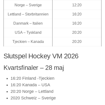
Norge – Sverige
12:20
Lettland – Storbritannien
16:20
Danmark – Italien
16:20
USA – Tyskland
20:20
Tjeckien – Kanada
20:20
Slutspel Hockey VM 2026
Kvartsfinaler – 28 maj
16:20 Finland -Tjeckien
16:20 Kanada – USA
20:20 Norge – Lettland
2020 Schweiz – Sverige