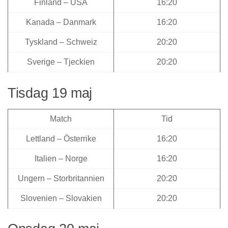
Finland – USA
16:20
Kanada – Danmark
16:20
Tyskland – Schweiz
20:20
Sverige – Tjeckien
20:20
Tisdag 19 maj
Match
Tid
Lettland – Österrike
16:20
Italien – Norge
16:20
Ungern – Storbritannien
20:20
Slovenien – Slovakien
20:20