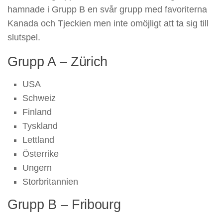
hamnade i Grupp B en svår grupp med favoriterna
Kanada och Tjeckien men inte omöjligt att ta sig till
slutspel.
Grupp A – Zürich
USA
Schweiz
Finland
Tyskland
Lettland
Österrike
Ungern
Storbritannien
Grupp B – Fribourg