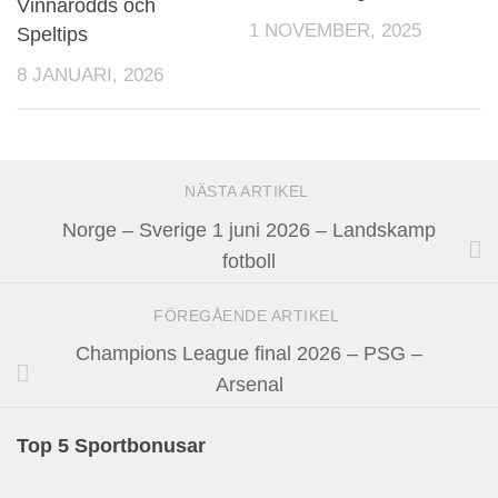
Vinnarodds och
1 NOVEMBER, 2025
Speltips
8 JANUARI, 2026
NÄSTA ARTIKEL
Norge – Sverige 1 juni 2026 – Landskamp
fotboll
FÖREGÅENDE ARTIKEL
Champions League final 2026 – PSG –
Arsenal
Top 5 Sportbonusar