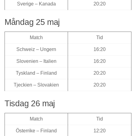
Sverige – Kanada
20:20
Måndag 25 maj
Match
Tid
Schweiz – Ungern
16:20
Slovenien – Italien
16:20
Tyskland – Finland
20:20
Tjeckien – Slovakien
20:20
Tisdag 26 maj
Match
Tid
Österrike – Finland
12:20