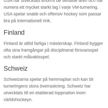
USA har utvecklats enormt de senaste åren och har
numera ett mycket starkt lag i varje VM-turnering.
USA spelar snabb och offensiv hockey som passar
bra på internationell rink.
Finland
Finland är alltid farliga i mästerskap. Finland bygger
ofta sina framgångar på disciplinerat försvarsspel
och starkt målvaktsspel.
Schweiz
Schweizarna spelar på hemmaplan och kan bli
turneringens stora överraskning. Schweiz har
utvecklats till en etablerad toppnation inom
världshockeyn.