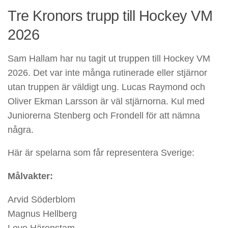
Tre Kronors trupp till Hockey VM
2026
Sam Hallam har nu tagit ut truppen till Hockey VM
2026. Det var inte många rutinerade eller stjärnor
utan truppen är väldigt ung. Lucas Raymond och
Oliver Ekman Larsson är väl stjärnorna. Kul med
Juniorerna Stenberg och Frondell för att nämna
några.
Här är spelarna som får representera Sverige:
Målvakter:
Arvid Söderblom
Magnus Hellberg