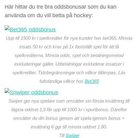
Här hittar du tre bra oddsbonusar som du kan
använda om du vill betta på hockey:
Upp till 1500 kr i spelkrediter för nya kunder hos bet365. Minsta
insats 50 kr och krav på 1x fastställt spel för att få
spelkrediterna. Minsta odds, spel och betalningsmetod
exkluderingar gäller. Utbetalningar exkluderar insatser i
spelkrediter. Tidsbegränsningar och villkor tillämpas. Läs
fullständiga villkor hos
Bet365
Swiper ger nya spelare som omsätter sin första insättning till
lägsta oddset 1,5 får upp till 1000 kr i sportbonus. Därefter
omsätter du din bonus genom att spela igenom bonus +
insättning 6 ggr till minsta oddset 1.80.
Till
Swiper