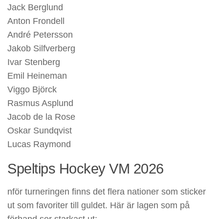
Jack Berglund
Anton Frondell
André Petersson
Jakob Silfverberg
Ivar Stenberg
Emil Heineman
Viggo Björck
Rasmus Asplund
Jacob de la Rose
Oskar Sundqvist
Lucas Raymond
Speltips Hockey VM 2026
nför turneringen finns det flera nationer som sticker
ut som favoriter till guldet. Här är lagen som på