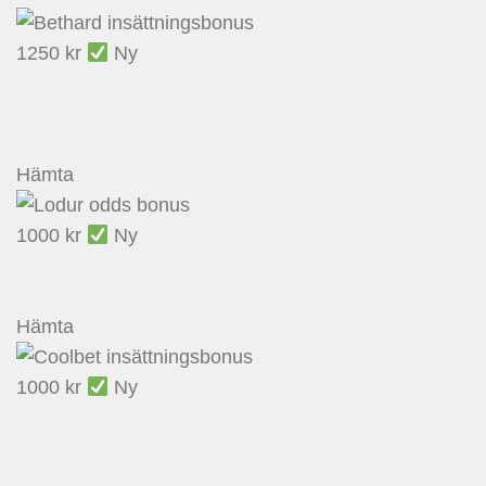
1250 kr
Ny
Hämta
1000 kr
Ny
Hämta
1000 kr
Ny