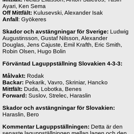
Ayari, Ken Sema
Off Mittfält:
Kulusevski, Alexander Isak
Anfall
: Gyökeres
Skador och avstängningar för Sverige:
Ludwig
Augustinsson, Gustaf Nilsson, Alexander
Douglas, Jens Cajuste, Emil Krafth, Eric Smith,
Robin Olsen, Hugo Bolin
Förväntad
Laguppställning Slovakien
4-3-3:
Målvakt:
Rodak
Backar:
Pekarik, Vavro, Skriniar, Hancko
Mittfält:
Duda, Lobotka, Benes
Forward:
Suslov, Strelec, Haraslin
Skador och avstängningar för Slovakien:
Haraslin, Bero
Kommentar Laguppställningen:
Detta är den
senaste laguppställningen mellan lagen och den