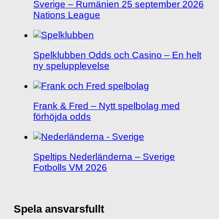
Sverige – Rumänien 25 september 2026
Nations League
Spelklubben Odds och Casino – En helt
ny spelupplevelse
Frank & Fred – Nytt spelbolag med
förhöjda odds
Speltips Nederländerna – Sverige
Fotbolls VM 2026
Spela ansvarsfullt