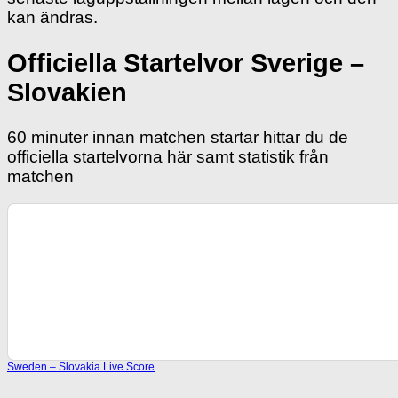
kan ändras.
Officiella Startelvor Sverige –
Slovakien
60 minuter innan matchen startar hittar du de
officiella startelvorna här samt statistik från
matchen
Sweden – Slovakia Live Score