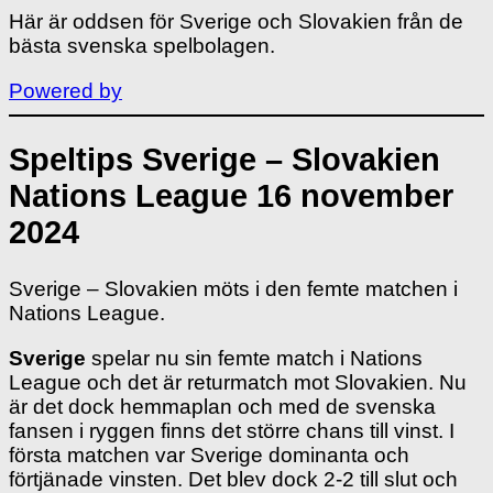
Här är oddsen för Sverige och Slovakien från de
bästa svenska spelbolagen.
Powered by
Speltips Sverige – Slovakien
Nations League 16 november
2024
Sverige – Slovakien möts i den femte matchen i
Nations League.
Sverige
spelar nu sin femte match i Nations
League och det är returmatch mot Slovakien. Nu
är det dock hemmaplan och med de svenska
fansen i ryggen finns det större chans till vinst. I
första matchen var Sverige dominanta och
förtjänade vinsten. Det blev dock 2-2 till slut och