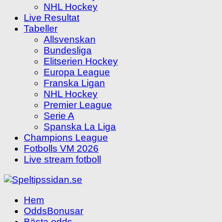
NHL Hockey
Live Resultat
Tabeller
Allsvenskan
Bundesliga
Elitserien Hockey
Europa League
Franska Ligan
NHL Hockey
Premier League
Serie A
Spanska La Liga
Champions League
Fotbolls VM 2026
Live stream fotboll
Hem
OddsBonusar
Bästa odds