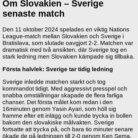
Om Slovakien – Sverige
senaste match
Den 11 oktober 2024 spelades en viktig Nations
League-match mellan Slovakien och Sverige i
Bratislava, som slutade oavgjort 2-2. Matchen var
dramatisk med två ansikten, där Sverige tog en
stark ledning men Slovakien kämpade sig tillbaka.
Första halvlek: Sverige tar tidig ledning
Sverige inledde matchen starkt och tog
kommandot tidigt. Med aggressivt presspel och
snabba omställningar skapade de flera farliga
chanser. Det första målet kom redan i den
16minuten genom Yasin Ayari, som höll sig
framme efter ett inlägg och kunde trycka in bollen
bakom den slovakiske målvakten. Sverige
fortsatte att trycka på, och bara tio minuter senare
ökade de på ledningen till 2-0 genom Ken Sema,