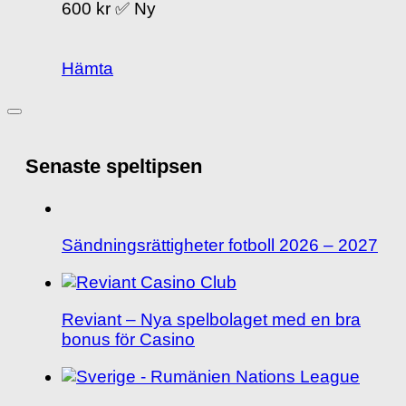
600 kr ✅ Ny
Hämta
Senaste speltipsen
Sändningsrättigheter fotboll 2026 – 2027
Reviant – Nya spelbolaget med en bra
bonus för Casino