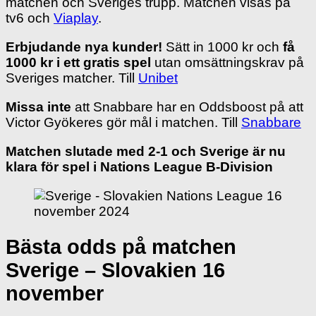
matchen och Sveriges trupp. Matchen visas på
tv6 och
Viaplay
.
Erbjudande nya kunder!
Sätt in 1000 kr och
få
1000 kr i ett gratis spel
utan omsättningskrav på
Sveriges matcher. Till
Unibet
Missa inte
att Snabbare har en Oddsboost på att
Victor Gyökeres gör mål i matchen. Till
Snabbare
Matchen slutade med 2-1 och Sverige är nu
klara för spel i Nations League B-Division
Bästa odds på matchen
Sverige – Slovakien 16
november